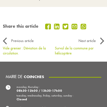
Share this article
Previous article
Next article
Vide grenier : Déviation de la
Survol de la commune par
circulation.
hélicoptère
MAIRIE DE
COINCHES
monday, thursday :
08h30-12h00 / 13h30-17h00
tuesday, wednesday, friday, saturday, sunday :
Closed