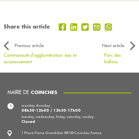
Share this article
Previous article
Next article
Communauté d’agglomération: eau et
Parc des
assainissement
ballons
MAIRIE DE
COINCHES
monday, thursday :
08h30-12h00 / 13h30-17h00
tuesday, wednesday, friday, saturday, sunday :
Closed
1 Place Pierre Grandidier 88100 Coinches France