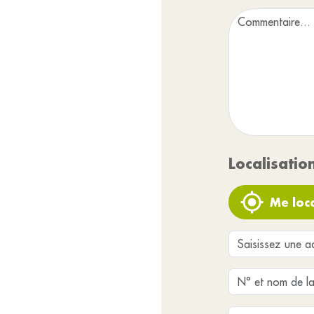
Localisatio
Me loca