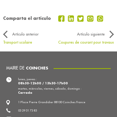
Comparta el artículo
Artículo anterior
Artículo siguiente
Transport scolaire
Coupures de courant pour travaux
MAIRIE DE
COINCHES
lunes, jueves :
08h30-12h00 / 13h30-17h00
martes, miércoles, viernes, sábado, domingo :
Cerrado
1 Place Pierre Grandidier 88100 Coinches France
03 29 51 73 83