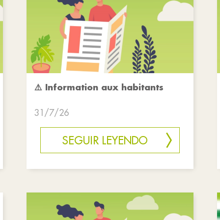
⚠️ Information aux habitants
31/7/26
SEGUIR LEYENDO