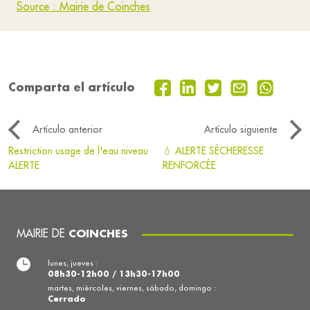
Source : Mairie de Coinches
Comparta el artículo
Artículo anterior
Artículo siguiente
Restriction usage de l'eau niveau
💧 ALERTE SÉCHERESSE
ALERTE
RENFORCÉE
MAIRIE DE
COINCHES
lunes, jueves :
08h30-12h00 / 13h30-17h00
martes, miércoles, viernes, sábado, domingo :
Cerrado